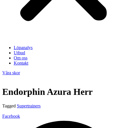
Löpanalys
Utbud
Om oss
Kontakt
Våra skor
Endorphin Azura Herr
Tagged
Supertrainers
Facebook