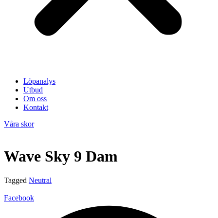
Löpanalys
Utbud
Om oss
Kontakt
Våra skor
Wave Sky 9 Dam
Tagged
Neutral
Facebook